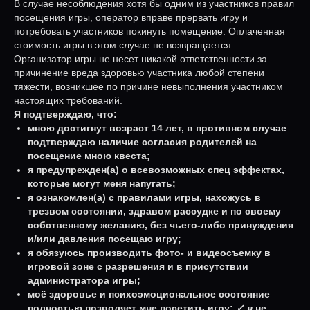
В случае несоблюдения хотя бы одним из участников правил
посещения игры, оператор вправе прервать игру и
потребовать участников покинуть помещение. Оплаченная
стоимость игры в этом случае не возвращается.
Организатор игры не несет никакой ответственности за
причинение вреда здоровью участника любой степени
тяжести, возникшее по причине невыполнения участником
настоящих требований.
Я подтверждаю, что:
мною достигнут возраст 14 лет, в противном случае
подтверждаю наличие согласия родителей на
посещение мною квеста;
я предупрежден(а) о всевозможных спец эффектах,
которые могут меня напугать;
я ознакомлен(а) с правилами игры, нахожусь в
трезвом состоянии, здравом рассудке и по своему
собственному желанию, без чьего-либо принуждения
и/или давления посещаю игру;
я обязуюсь производить фото- и видеосъемку в
игровой зоне с разрешения и в присутствии
администратора игры;
моё здоровье и психоэмоциональное состояние
полностью позволяет мне посетить игру;
✓ я
не