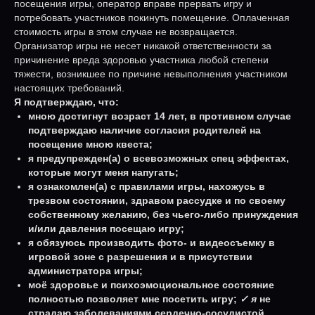
посещения игры, оператор вправе прервать игру и
потребовать участников покинуть помещение. Оплаченная
стоимость игры в этом случае не возвращается.
Организатор игры не несет никакой ответственности за
причинение вреда здоровью участника любой степени
тяжести, возникшее по причине невыполнения участником
настоящих требований.
Я подтверждаю, что:
мною достигнут возраст 14 лет, в противном случае
подтверждаю наличие согласия родителей на
посещение мною квеста;
я предупрежден(а) о всевозможных спец эффектах,
которые могут меня напугать;
я ознакомлен(а) с правилами игры, нахожусь в
трезвом состоянии, здравом рассудке и по своему
собственному желанию, без чьего-либо принуждения
и/или давления посещаю игру;
я обязуюсь производить фото- и видеосъемку в
игровой зоне с разрешения и в присутствии
администратора игры;
моё здоровье и психоэмоциональное состояние
полностью позволяет мне посетить игру;
✓ я
не
страдаю заболеваниями сердечно-сосудистой,